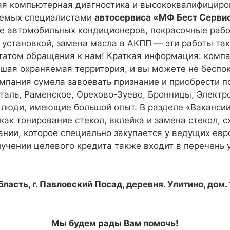
ая компьютерная диагностика и высококвалифициро
няемых специалистами
автосервиса «МФ Бест Серви
е автомобильных кондиционеров, покрасочные рабо
 установкой, замена масла в АКПП — эти работы та
татом обращения к нам! Краткая информация: компа
ьшая охраняемая территория, и вы можете не беспок
омпания сумела завоевать признание и приобрести п
осталь, Раменское, Орехово-Зуево, Бронницы, Элект
о люди, имеющие большой опыт. В разделе «Ваканси
ак тонирование стекол, вклейка и замена стекол, 
ии, которое специально закупается у ведущих евр
учении целевого кредита также входит в перечень 
ласть, г. Павловский Посад, деревня. Улитино, дом.
Мы будем рады Вам помочь!