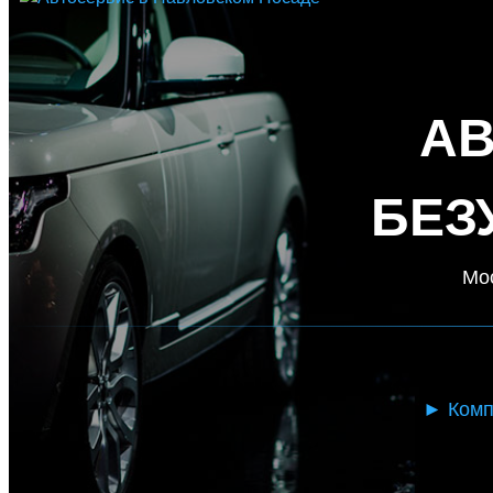
А
БЕЗ
Мос
►
Комп